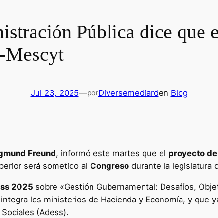
istración Pública dice que 
d-Mescyt
Jul 23, 2025
—
Diversemediard
en
Blog
por
gmund Freund
, informó este martes que el
proyecto de
perior será sometido al
Congreso
durante la legislatura 
ess 2025
sobre «Gestión Gubernamental: Desafíos, Objet
ntegra los ministerios de Hacienda y Economía, y que ya
 Sociales (Adess).