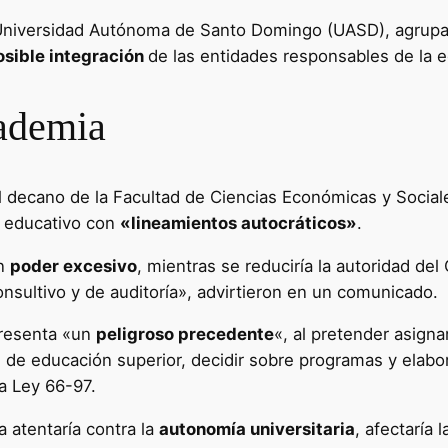
 Universidad Autónoma de Santo Domingo (UASD), agrupa
osible integración
de las entidades responsables de la e
ademia
decano de la Facultad de Ciencias Económicas y Sociale
a educativo con
«lineamientos autocráticos»
.
un
poder excesivo
, mientras se reduciría la autoridad de
sultivo y de auditoría», advirtieron en un comunicado.
presenta «un
peligroso precedente
«, al pretender asign
nes de educación superior, decidir sobre programas y ela
a Ley 66-97.
a atentaría contra la
autonomía universitaria
, afectaría 