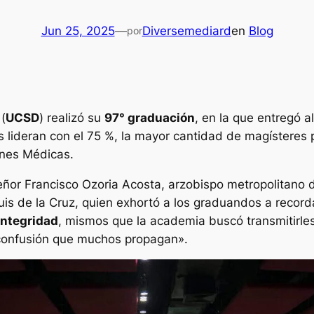
Jun 25, 2025
—
Diversemediard
en
Blog
por
(
UCSD
) realizó su
97° graduación
, en la que entregó 
s lideran con el 75 %, la mayor cantidad de magísteres
enes Médicas.
ñor Francisco Ozoria Acosta, arzobispo metropolitano d
 Luis de la Cruz, quien exhortó a los graduandos a record
integridad
, mismos que la academia buscó transmitirle
 confusión que muchos propagan».