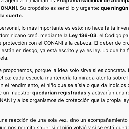
tra agenda. La llamamos
Programa Nacional de Acomp
CONANI
. Su propósito es
sencillo y urgente
:
que ningún 
la suerte.
 personal, lo más importante es esto:
no hace falta invent
dominicano creó, mediante la
Ley 136-03
, el Código pa
e protección con el CONANI a la cabeza. El deber de pro
stán en riesgo, ya está escrito y ya es ley. Lo que ha 
ela.
 proponemos, porque la idea solo sirve si es concreta. 
ctica:
cada escuela mantendría la mirada atenta sobre l
n el rendimiento, el niño que se aísla o que da indicios d
e un maestro;
quedarían registradas
y activarían una re
CONANI y a los organismos de protección que la propia 
a una reacción de una sola vez, sino un acompañamiento
 que nos permita saber si el niño volvió y si se está qu