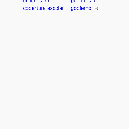
millones en
períodos de
cobertura escolar
gobierno
→